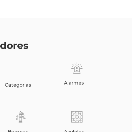
edores
Alarmes
Categorias
Bombas
Azulejos