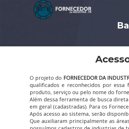
Ba
Acesso
O projeto do
FORNECEDOR DA INDUSTR
qualificados e reconhecidos por essa
produto, serviço ou pelo nome do forn
Além dessa ferramenta de busca diret
em geral (cadastradas). Para os Forneced
Após acesso ao sistema, serão disponib
Que auxiliaram principalmente as área
possuímos cadastros de industrias de to