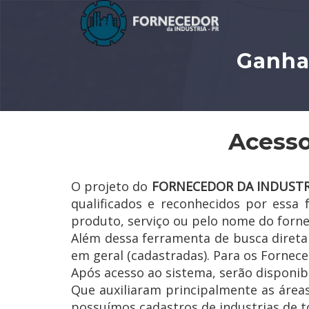
Ganha
Acesso
O projeto do
FORNECEDOR DA INDUSTR
qualificados e reconhecidos por essa
produto, serviço ou pelo nome do forn
Além dessa ferramenta de busca diret
em geral (cadastradas). Para os Forneced
Após acesso ao sistema, serão disponib
Que auxiliaram principalmente as área
possuímos cadastros de industrias de to