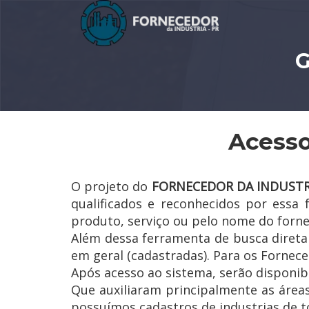
G
Acesso
O projeto do
FORNECEDOR DA INDUSTR
qualificados e reconhecidos por essa
produto, serviço ou pelo nome do forn
Além dessa ferramenta de busca diret
em geral (cadastradas). Para os Forneced
Após acesso ao sistema, serão disponib
Que auxiliaram principalmente as área
possuímos cadastros de industrias de to