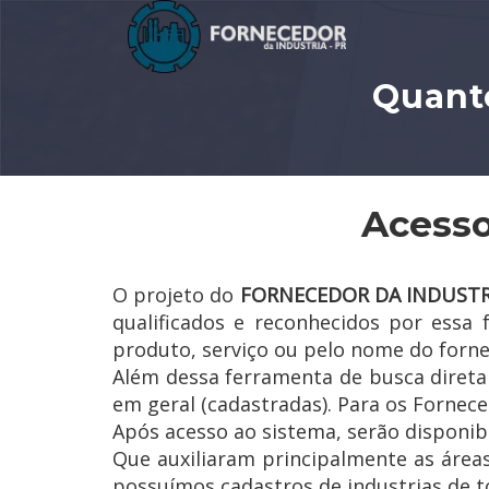
Quanto
Acesso
O projeto do
FORNECEDOR DA INDUSTR
qualificados e reconhecidos por essa
produto, serviço ou pelo nome do forn
Além dessa ferramenta de busca diret
em geral (cadastradas). Para os Forneced
Após acesso ao sistema, serão disponib
Que auxiliaram principalmente as área
possuímos cadastros de industrias de to