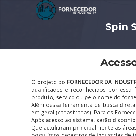
Spin 
Acesso
O projeto do
FORNECEDOR DA INDUSTR
qualificados e reconhecidos por essa
produto, serviço ou pelo nome do forn
Além dessa ferramenta de busca diret
em geral (cadastradas). Para os Forneced
Após acesso ao sistema, serão disponib
Que auxiliaram principalmente as área
possuímos cadastros de industrias de to