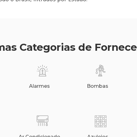
as Categorias de Fornec
Alarmes
Bombas
Ar Condicionado
Azulejos